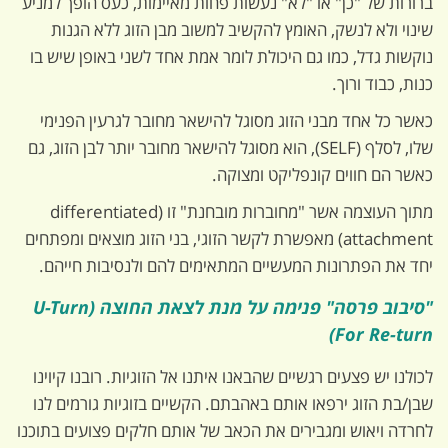
ברורות של "כן" או "לא" נעשות פחות מאיימות, כעס הופך למניע
שינוי ולא לנשק, האומץ להקשיב למשוב מבן הזוג ללא הגנות
נוקשות גדל, כמו גם היכולת לומר אמת אחד לשני באופן שיש בו
כנות, כבוד ורוך.
כאשר כל אחד מבני הזוג מסוגל להישאר מחובר לגרעין הפנימי
שלו, לסלף (SELF), הוא מסוגל להישאר מחובר יותר לבן הזוג, גם
כאשר הם חווים קונפליקט ומצוקה.
מתוך העוצמה אשר "מחוברות מובחנת" זו (differentiated
attachment) מאפשרת לקשר הזוגי, בני הזוג מוצאים ומפתחים
יחד את הפתרונות המעשיים המתאימים להם ולנסיבות חייהם.
"סיבוב פרסה" פנימה על מנת לצאת החוצה (U-Turn
For Re-turn)
לכולנו יש פצעים רגשיים שהבאנו איתנו אל הזוגיות. רובנו קיוינו
שבן/בת הזוג ירפאו אותם באהבתם. הקשיים בזוגיות גורמים לנו
לחרדה ויאוש ומגבירים את הכאב של אותם חלקים פצועים בתוכנו