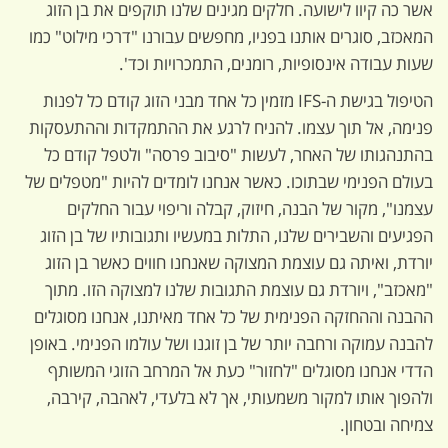
אשר כה קיוו לישועה. חלקים מגינים שלנו תוקפים את בן הזוג
המאכזב, סוגרים אותנו בפניו, מחפשים עבורנו "דרכי מילוט" כמו
שעות עבודה אינסופיות, רומנים, התמכרויות וכד'.
הטיפול בגישת ה-IFS מזמין כל אחד מבני הזוג קודם כל לפנות
פנימה, אל תוך עצמו. להניח לרגע את ההתמקדות וההתעסקות
בהתנהגותו של האחר, לעשות "סיבוב פרסה" ולטפל קודם כל
בעולם הפנימי שבתוכו. כאשר אנחנו לומדים להיות "מטפלים של
עצמנו", מקור של הבנה, חיזוק, קבלה וריפוי עבור החלקים
הפגיעים והשבירים שלנו, התלות במעשיו ותגובותיו של בן הזוג
יורדת, ואיתה גם עוצמת המצוקה שאנחנו חווים כאשר בן הזוג
"מאכזב", ויורדת גם עוצמת התגובות שלנו למצוקה הזו. מתוך
ההבנה וההחזקה הפנימית של כל אחד מאיתנו, אנחנו מסוגלים
להבנה עמוקה ורחבה יותר של בן זוגנו ושל עולמו הפנימי. באופן
הדדי אנחנו מסוגלים "לחזור" כעת אל המרחב הזוגי המשותף
ולהפוך אותו למקור משמעותי, אך לא בלעדי, לאהבה, קירבה,
צמיחה ובטחון.