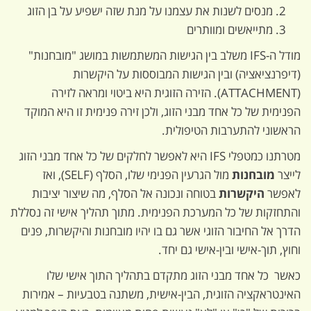
מנסים לשנות את עצמנו על מנת שזה ישפיע על בן הזוג
מתייאשים ומוותרים
מודל ה-IFS משלב בין הגישות המשתמשות במושג "מובחנות"
(דיפרנציאציה) ובין הגישות המבוססות על היקשרות
(ATTACHMENT). הזירה הזוגית היא ביטוי ומראה לזירה
הפנימית של כל אחד מבני הזוג, ולכן זירה פנימית זו היא המוקד
הראשוני להתערבות הטיפולית.
מטרתנו כמטפלי IFS היא לאפשר לחלקים של כל אחד מבני הזוג
לייצר
מובחנות
מול הגרעין הפנימי שלו, הסלף (SELF), ואז
לאפשר
היקשרות
בטוחה ונכונה אל הסלף, מה שיצור יציבות
והתחזקות של כל המערכת הפנימית. מתוך תהליך אישי זה נסללת
הדרך אל החיבור הזוגי אשר גם בו יהיו מובחנות והיקשרות, פנים
וחוץ, תוך-אישי ובין-אישי גם יחד.
כאשר כל אחד מבני הזוג מתקדם בתהליך התוך אישי שלו
האינטראקציה הזוגית, הבין-אישית, משתנה בטבעיות – אמירות